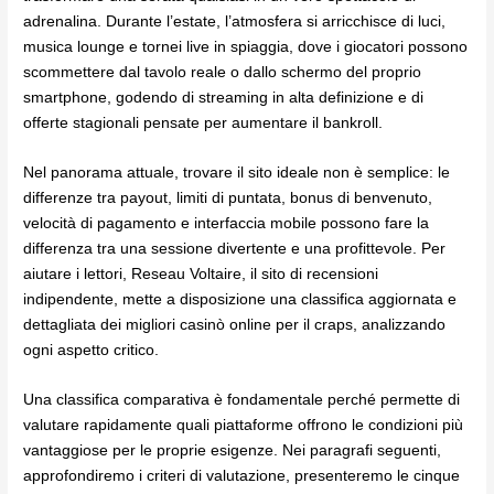
adrenalina. Durante l’estate, l’atmosfera si arricchisce di luci,
musica lounge e tornei live in spiaggia, dove i giocatori possono
scommettere dal tavolo reale o dallo schermo del proprio
smartphone, godendo di streaming in alta definizione e di
offerte stagionali pensate per aumentare il bankroll.
Nel panorama attuale, trovare il sito ideale non è semplice: le
differenze tra payout, limiti di puntata, bonus di benvenuto,
velocità di pagamento e interfaccia mobile possono fare la
differenza tra una sessione divertente e una profittevole. Per
aiutare i lettori, Reseau Voltaire, il sito di recensioni
indipendente, mette a disposizione una classifica aggiornata e
dettagliata dei migliori casinò online per il craps, analizzando
ogni aspetto critico.
Una classifica comparativa è fondamentale perché permette di
valutare rapidamente quali piattaforme offrono le condizioni più
vantaggiose per le proprie esigenze. Nei paragrafi seguenti,
approfondiremo i criteri di valutazione, presenteremo le cinque