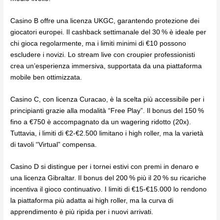
Casino B offre una licenza UKGC, garantendo protezione dei
giocatori europei. Il cashback settimanale del 30 % è ideale per
chi gioca regolarmente, ma i limiti minimi di €10 possono
escludere i novizi. Lo stream live con croupier professionisti
crea un’esperienza immersiva, supportata da una piattaforma
mobile ben ottimizzata.
Casino C, con licenza Curacao, è la scelta più accessibile per i
principianti grazie alla modalità “Free Play”. Il bonus del 150 %
fino a €750 è accompagnato da un wagering ridotto (20x).
Tuttavia, i limiti di €2‑€2.500 limitano i high roller, ma la varietà
di tavoli “Virtual” compensa.
Casino D si distingue per i tornei estivi con premi in denaro e
una licenza Gibraltar. Il bonus del 200 % più il 20 % su ricariche
incentiva il gioco continuativo. I limiti di €15‑€15.000 lo rendono
la piattaforma più adatta ai high roller, ma la curva di
apprendimento è più ripida per i nuovi arrivati.