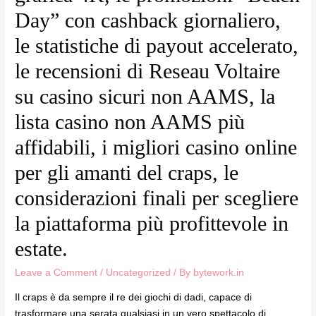
Day” con cashback giornaliero,
le statistiche di payout accelerato,
le recensioni di Reseau Voltaire
su casino sicuri non AAMS, la
lista casino non AAMS più
affidabili, i migliori casino online
per gli amanti del craps, le
considerazioni finali per scegliere
la piattaforma più profittevole in
estate.
Leave a Comment
/
Uncategorized
/ By
bytework.in
Il craps è da sempre il re dei giochi di dadi, capace di
trasformare una serata qualsiasi in un vero spettacolo di