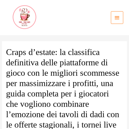
Craps d’estate: la classifica
definitiva delle piattaforme di
gioco con le migliori scommesse
per massimizzare i profitti, una
guida completa per i giocatori
che vogliono combinare
l’emozione dei tavoli di dadi con
le offerte stagionali, i tornei live