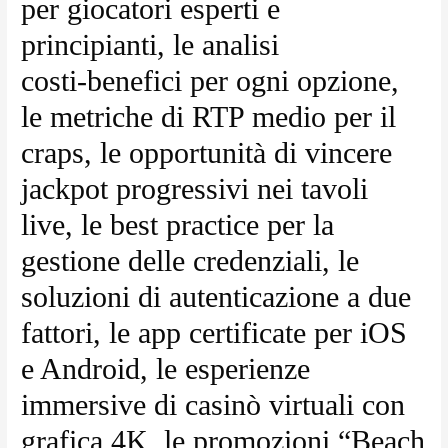
per giocatori esperti e
principianti, le analisi
costi‑benefici per ogni opzione,
le metriche di RTP medio per il
craps, le opportunità di vincere
jackpot progressivi nei tavoli
live, le best practice per la
gestione delle credenziali, le
soluzioni di autenticazione a due
fattori, le app certificate per iOS
e Android, le esperienze
immersive di casinò virtuali con
grafica 4K, le promozioni “Beach