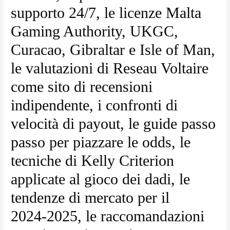
supporto 24/7, le licenze Malta
Gaming Authority, UKGC,
Curacao, Gibraltar e Isle of Man,
le valutazioni di Reseau Voltaire
come sito di recensioni
indipendente, i confronti di
velocità di payout, le guide passo
passo per piazzare le odds, le
tecniche di Kelly Criterion
applicate al gioco dei dadi, le
tendenze di mercato per il
2024‑2025, le raccomandazioni