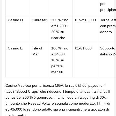
per
principian
Casino D
Gibraltar
200 % fino
€15‑€15.000
Tornei est
a €1.200 +
con premi
20 % su
denaro
ricariche
Casino E
Isle of
100 % fino
€1‑€1.000
Supporto 
Man
a €400 +
italiano 2
10 % su
perdite
mensili
Casino A spicca per la licenza MGA, la rapidità dei payout e i
tavoli “Speed Craps” che riducono il tempo di attesa tra i lanci. Il
bonus del 200 % è generoso, ma richiede un wagering di 30x,
un punto che Reseau Voltaire segnala come moderato. I limiti di
€5‑€5.000 lo rendono adatto sia a principianti che a giocatori di
medio livello.