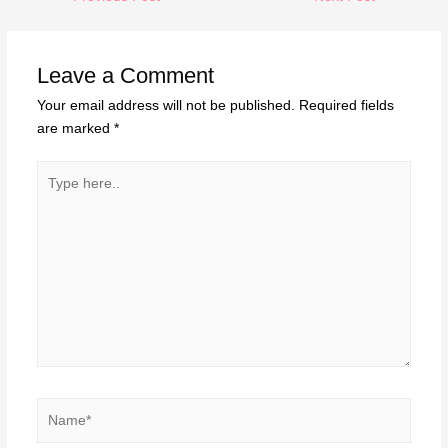
Leave a Comment
Your email address will not be published.
Required fields
are marked
*