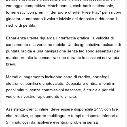
vantaggio competitivo. Match bonus, cash‑back settimanale,
tornei estivi con premi in denaro e offerte “Free Play” per i nuovi
giocatori aumentano il valore iniziale del deposito e riducono il
rischio di perdita.
Esperienza utente riguarda l’interfaccia grafica, la velocità di
caricamento e la versione mobile. Un design intuitivo, pulsanti di
puntata rapida e una navigazione senza lag sono essenziali per
mantenere alta la concentrazione durante le sessioni estive più
brevi.
Metodi di pagamento includono carte di credito, portafogli
elettronici, bonifici e criptovalute. Depositare e ritirare fondi in
pochi minuti, senza commissioni nascoste, è cruciale per chi
vuole reinvestire rapidamente le vincite.
Assistenza clienti, infine, deve essere disponibile 24/7, con live
chat reattiva, supporto multilingue e tempi di risposta inferiori a
5 minuti, così da risolvere eventuali problemi senza