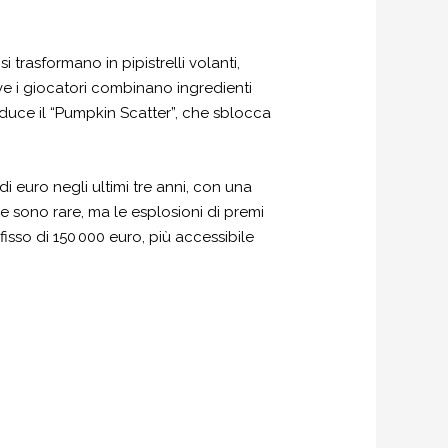
i trasformano in pipistrelli volanti,
 i giocatori combinano ingredienti
duce il “Pumpkin Scatter”, che sblocca
i euro negli ultimi tre anni, con una
cole sono rare, ma le esplosioni di premi
sso di 150 000 euro, più accessibile