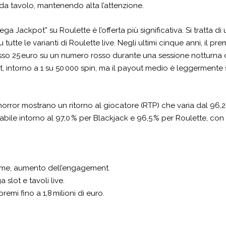
 da tavolo, mantenendo alta l’attenzione.
Mega Jackpot” su Roulette è l’offerta più significativa. Si tratta 
tte le varianti di Roulette live. Negli ultimi cinque anni, il premi
o 25 euro su un numero rosso durante una sessione notturna di
ot, intorno a 1 su 50 000 spin, ma il payout medio è leggermente 
orror mostrano un ritorno al giocatore (RTP) che varia dal 96,2 %
abile intorno al 97,0 % per Blackjack e 96,5 % per Roulette, con 
tume, aumento dell’engagement.
slot e tavoli live.
emi fino a 1,8 milioni di euro.