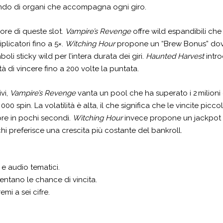
ofondo di organi che accompagna ogni giro.
ore di queste slot.
Vampire’s Revenge
offre wild espandibili che s
iplicatori fino a 5×.
Witching Hour
propone un “Brew Bonus” dove
i sticky wild per l’intera durata dei giri.
Haunted Harvest
intro
tà di vincere fino a 200 volte la puntata.
vi,
Vampire’s Revenge
vanta un pool che ha superato i 2 milioni d
 000 spin. La volatilità è alta, il che significa che le vincite pic
ore in pochi secondi.
Witching Hour
invece propone un jackpot fi
hi preferisce una crescita più costante del bankroll.
e audio tematici.
ntano le chance di vincita.
mi a sei cifre.