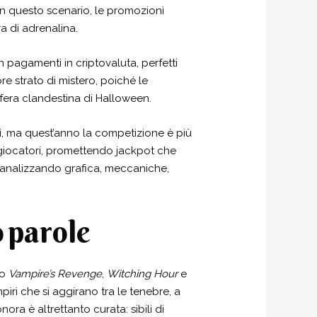
 In questo scenario, le promozioni
ra di adrenalina.
 pagamenti in criptovaluta, perfetti
re strato di mistero, poiché le
fera clandestina di Halloween.
vi, ma quest’anno la competizione è più
i giocatori, promettendo jackpot che
, analizzando grafica, meccaniche,
0 parole
mo
Vampire’s Revenge
,
Witching Hour
e
ri che si aggirano tra le tenebre, a
ra è altrettanto curata: sibili di