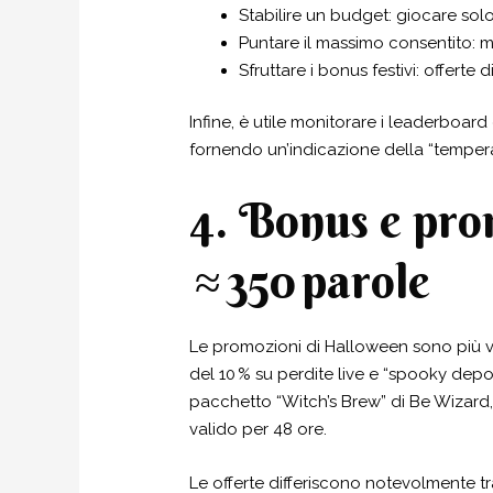
Stabilire un budget: giocare sol
Puntare il massimo consentito: m
Sfruttare i bonus festivi: offerte
Infine, è utile monitorare i leaderboar
fornendo un’indicazione della “tempera
4. Bonus e pro
≈ 350 parole
Le promozioni di Halloween sono più var
del 10 % su perdite live e “spooky deposi
pacchetto “Witch’s Brew” di Be Wizard,
valido per 48 ore.
Le offerte differiscono notevolmente tra 