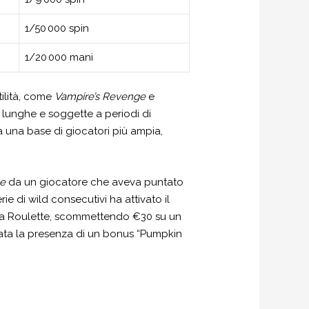
1/50 000 spin
1/20 000 mani
tilità, come
Vampire’s Revenge
e
e lunghe e soggette a periodi di
da una base di giocatori più ampia,
ge
da un giocatore che aveva puntato
ie di wild consecutivi ha attivato il
ega Roulette, scommettendo €30 su un
tata la presenza di un bonus “Pumpkin