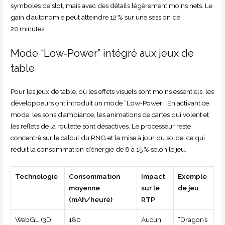
symboles de slot, mais avec des détails légèrement moins nets. Le
gain d’autonomie peut atteindre 12 % sur une session de
20 minutes.
Mode “Low‑Power” intégré aux jeux de
table
Pour les jeux de table, où les effets visuels sont moins essentiels, les
développeurs ont introduit un mode “Low‑Power”. En activant ce
mode, les sons d’ambiance, les animations de cartes qui volent et
les reflets de la roulette sont désactivés. Le processeur reste
concentré sur le calcul du RNG et la mise à jour du solde, ce qui
réduit la consommation d’énergie de 8 à 15 % selon le jeu.
Technologie
Consommation
Impact
Exemple
moyenne
sur le
de jeu
(mAh/heure)
RTP
WebGL (3D
180
Aucun
“Dragon’s