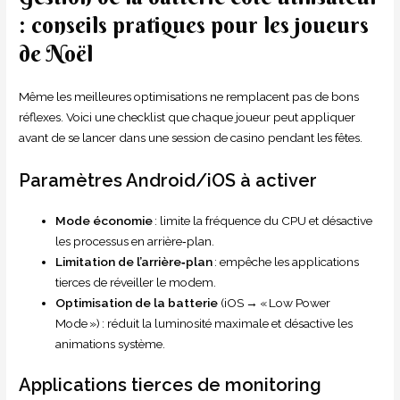
: conseils pratiques pour les joueurs
de Noël
Même les meilleures optimisations ne remplacent pas de bons
réflexes. Voici une checklist que chaque joueur peut appliquer
avant de se lancer dans une session de casino pendant les fêtes.
Paramètres Android/iOS à activer
Mode économie
: limite la fréquence du CPU et désactive
les processus en arrière‑plan.
Limitation de l’arrière‑plan
: empêche les applications
tierces de réveiller le modem.
Optimisation de la batterie
(iOS → « Low Power
Mode ») : réduit la luminosité maximale et désactive les
animations système.
Applications tierces de monitoring