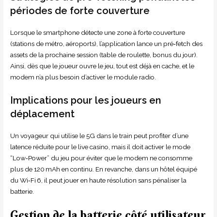
périodes de forte couverture
Lorsque le smartphone détecte une zone à forte couverture
(stations de métro, aéroports), l’application lance un pré‑fetch des
assets de la prochaine session (table de roulette, bonus du jour).
Ainsi, dès que le joueur ouvre le jeu, tout est déjà en cache, et le
modem n’a plus besoin d’activer le module radio.
Implications pour les joueurs en
déplacement
Un voyageur qui utilise le 5G dans le train peut profiter d’une
latence réduite pour le live casino, mais il doit activer le mode
“Low‑Power” du jeu pour éviter que le modem ne consomme
plus de 120 mAh en continu. En revanche, dans un hôtel équipé
du Wi‑Fi 6, il peut jouer en haute résolution sans pénaliser la
batterie.
Gestion de la batterie côté utilisateur