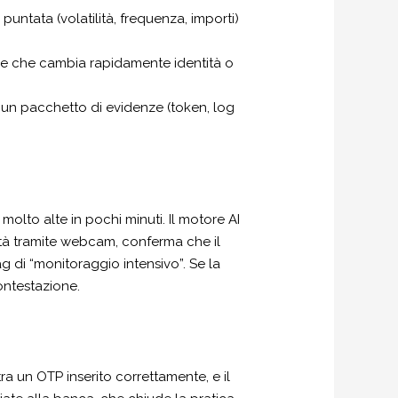
untata (volatilità, frequenza, importi)
ore che cambia rapidamente identità o
a un pacchetto di evidenze (token, log
olto alte in pochi minuti. Il motore AI
entità tramite webcam, conferma che il
g di “monitoraggio intensivo”. Se la
contestazione.
ra un OTP inserito correttamente, e il