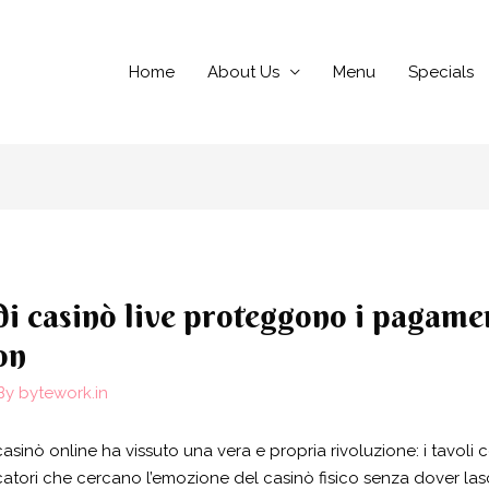
Home
About Us
Menu
Specials
i casinò live proteggono i pagamen
on
By
bytework.in
casinò online ha vissuto una vera e propria rivoluzione: i tavoli
catori che cercano l’emozione del casinò fisico senza dover lasci