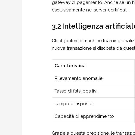
gateway di pagamento. Anche se un hacke
esclusivamente nei server certificati.
3.2 Intelligenza artifici
Gli algoritmi di machine learning anal
nuova transazione si discosta da quest
Caratteristica
Rilevamento anomalie
Tasso di falsi positivi
Tempo di risposta
Capacità di apprendimento
Grazie a questa precisione, le transaz