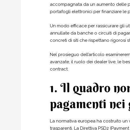
accompagnata da un aumento delle preo
portafogli elettronici per finanziare le 
Un modo efficace per rassicurare gli u
annullate da banche o circuiti di pag
concreti di siti che rispettano rigorosi
Nel prosieguo dell’articolo esaminerem
avanzate, il ruolo dei dealer live, le be
contract.
1. Il quadro no
pagamenti nei 
La normativa europea ha costruito un ve
trasparenti. La Direttiva PSD2 (Payment S