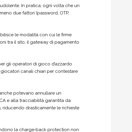
audolente. In pratica, ogni volta che un
 almeno due fattori (password, OTP,
ilisce le modalità con cui le firme
ioni tra il sito, il gateway di pagamento
er gli operatori di gioco d’azzardo
i giocatori canali chiari per contestare
 banche potevano annullare un
CA e alla tracciabilità garantita da
, riducendo drasticamente le richieste
 rendono la charge‑back protection non