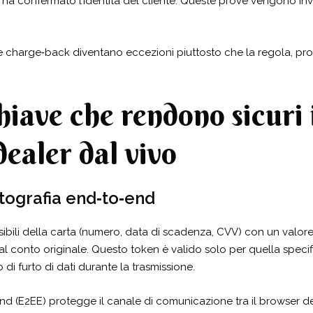
ler ha confermato l’identità del cliente. Queste prove vengono in
e charge‑back diventano eccezioni piuttosto che la regola, pro
hiave che rendono sicuri
dealer dal vivo
ttografia end‑to‑end
ensibili della carta (numero, data di scadenza, CVV) con un valo
l conto originale. Questo token è valido solo per quella speci
o di furto di dati durante la trasmissione.
nd (E2EE) protegge il canale di comunicazione tra il browser del 