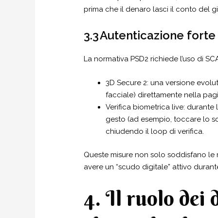
prima che il denaro lasci il conto del g
3.3 Autenticazione forte
La normativa PSD2 richiede l’uso di SCA
3D Secure 2: una versione evolut
facciale) direttamente nella pag
Verifica biometrica live: durante 
gesto (ad esempio, toccare lo sc
chiudendo il loop di verifica.
Queste misure non solo soddisfano le r
avere un “scudo digitale” attivo durante
4. Il ruolo dei 