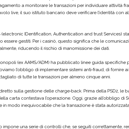
i pagamento a monitorare le transazioni per individuare attività fr
olo live, il suo istituto bancario deve verificare l’identità con
lectronic IDentification, Authentication and trust Services) stab
ono essere gestiti. Per i casinò, questo significa che le comunicaz
lmente, riducendo il rischio di manomissione dei dati.
i Monopoli (ex AAMS/ADM) ha pubblicato linee guida specifiche p
 troviamo l’obbligo di implementare sistemi anti‑fraud, di fornire a
tagliato di tutte le transazioni per almeno cinque anni.
diretto sulla gestione delle charge‑back. Prima della PSD2, le
 della carta contestava l’operazione. Oggi, grazie all’obbligo di S
e in modo inequivocabile che la transazione è stata autorizzata
peo impone una serie di controlli che, se seguiti correttamente,