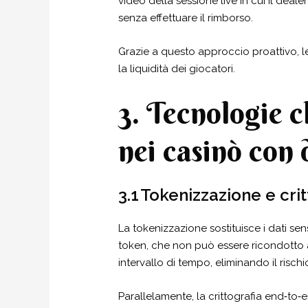
video della sessione live in cui il dea
senza effettuare il rimborso.
Grazie a questo approccio proattivo, l
la liquidità dei giocatori.
3. Tecnologie c
nei casinò con 
3.1 Tokenizzazione e cri
La tokenizzazione sostituisce i dati s
token, che non può essere ricondotto a
intervallo di tempo, eliminando il rischi
Parallelamente, la crittografia end‑to‑e