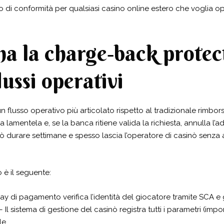
 di conformità per qualsiasi casino online estero che voglia op
na la charge‑back protec
ussi operativi
 flusso operativo più articolato rispetto al tradizionale rimbors
lamentela e, se la banca ritiene valida la richiesta, annulla l’ad
 durare settimane e spesso lascia l’operatore di casinò senza a
 è il seguente:
eway di pagamento verifica l’identità del giocatore tramite SCA 
Il sistema di gestione del casinò registra tutti i parametri (import
le.