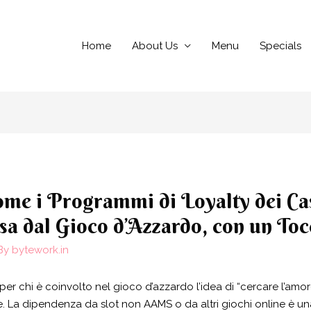
Home
About Us
Menu
Specials
ome i Programmi di Loyalty dei Ca
sa dal Gioco d’Azzardo, con un Toc
By
bytework.in
per chi è coinvolto nel gioco d’azzardo l’idea di “cercare l’amor
 La dipendenza da slot non AAMS o da altri giochi online è una 