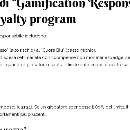
di “Gamification Respons
loyalty program
responsabile includono:
so” (alto rischio) al “Cuore Blu” (basso rischio).
i di spesa settimanale con ricompense non monetarie (badge, ses
ati quando il giocatore rispetta il limite auto‑imposto per tre s
posto (0 ≤ r ≤ 1). Se un giocatore spendesse il 80 % del limite, il
rtamenti più prudenti.
icurezza”