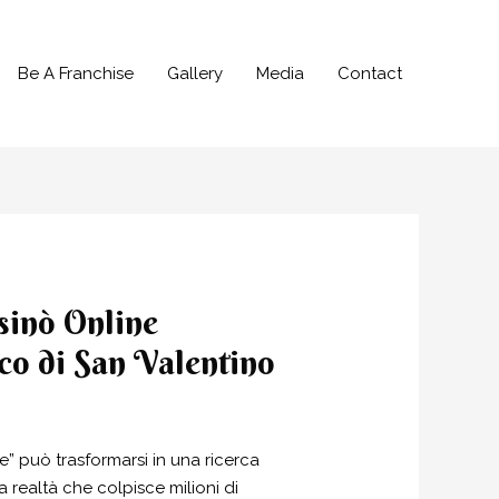
Be A Franchise
Gallery
Media
Contact
sinò Online
co di San Valentino
e” può trasformarsi in una ricerca
realtà che colpisce milioni di