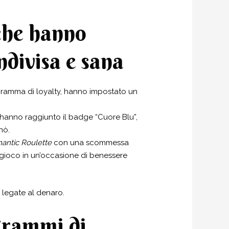
 che hanno
ndivisa e sana
ogramma di loyalty, hanno impostato un
 hanno raggiunto il badge “Cuore Blu”,
nò.
antic Roulette
con una scommessa
 gioco in un’occasione di benessere
n legate al denaro.
ogrammi di