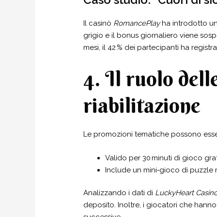
Il casinò
RomancePlay
ha introdotto una
grigio e il bonus giornaliero viene sospe
mesi, il 42 % dei partecipanti ha registr
4. Il ruolo dell
riabilitazione
Le promozioni tematiche possono esse
Valido per 30 minuti di gioco grat
Include un mini‑gioco di puzzle
Analizzando i dati di
LuckyHeart Casin
deposito. Inoltre, i giocatori che han