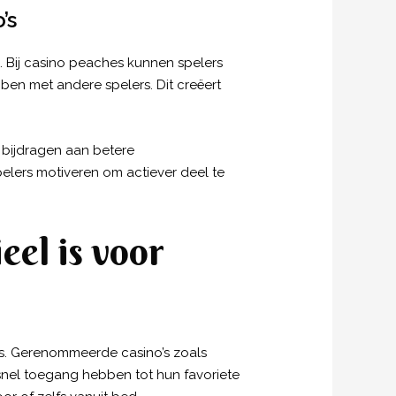
’s
l. Bij casino peaches kunnen spelers
en met andere spelers. Dit creëert
n bijdragen aan betere
elers motiveren om actiever deel te
eel is voor
o’s. Gerenommeerde casino’s zoals
snel toegang hebben tot hun favoriete