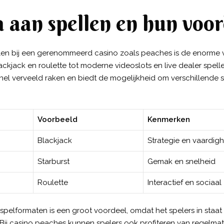
a aan spellen en hun voo
en bij een gerenommeerd casino zoals peaches is de enorme va
lackjack en roulette tot moderne videoslots en live dealer spellen
el verveeld raken en biedt de mogelijkheid om verschillende spe
Voorbeeld
Kenmerken
Blackjack
Strategie en vaardig
Starburst
Gemak en snelheid
Roulette
Interactief en sociaal
spelformaten is een groot voordeel, omdat het spelers in staa
 Bij casino peaches kunnen spelers ook profiteren van regelmat