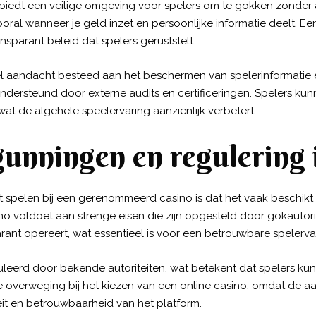
edt een veilige omgeving voor spelers om te gokken zonder an
 vooral wanneer je geld inzet en persoonlijke informatie deelt. E
sparant beleid dat spelers geruststelt.
eel aandacht besteed aan het beschermen van spelerinformatie 
dersteund door externe audits en certificeringen. Spelers kun
n, wat de algehele speelervaring aanzienlijk verbetert.
gunningen en regulering 
 spelen bij een gerenommeerd casino is dat het vaak beschikt 
sino voldoet aan strenge eisen die zijn opgesteld door gokauto
arant opereert, wat essentieel is voor een betrouwbare spelerva
uleerd door bekende autoriteiten, wat betekent dat spelers ku
ijke overweging bij het kiezen van een online casino, omdat de
teit en betrouwbaarheid van het platform.