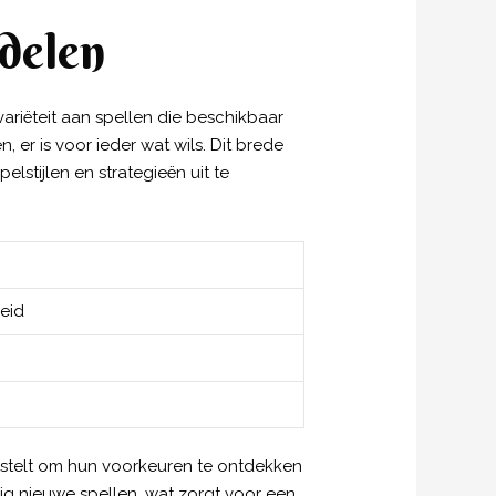
rdelen
riëteit aan spellen die beschikbaar
, er is voor ieder wat wils. Dit brede
lstijlen en strategieën uit te
heid
t stelt om hun voorkeuren te ontdekken
ig nieuwe spellen, wat zorgt voor een