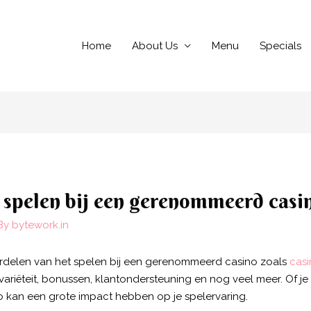
Home
About Us
Menu
Specials
 spelen bij een gerenommeerd casi
By
bytework.in
oordelen van het spelen bij een gerenommeerd casino zoals
cas
riëteit, bonussen, klantondersteuning en nog veel meer. Of je 
o kan een grote impact hebben op je spelervaring.