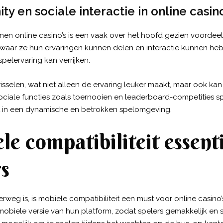
 en sociale interactie in online casino
innen online casino’s is een vaak over het hoofd gezien voordee
aar ze hun ervaringen kunnen delen en interactie kunnen hebb
elervaring kan verrijken.
wisselen, wat niet alleen de ervaring leuker maakt, maar ook ka
ociale functies zoals toernooien en leaderboard-competities sp
rt in een dynamische en betrokken spelomgeving.
 compatibiliteit essenti
s
erweg is, is mobiele compatibiliteit een must voor online casin
biele versie van hun platform, zodat spelers gemakkelijk en 