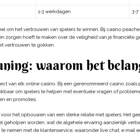
1-3 werkdagen
3-7
eel om het vertrouwen van spelers te winnen. Bij casino peache
een zorgen hoeft te maken over de veiligheid van je financiële
t vertrouwen te gokken.
ning: waarom het belang
pect van elk online casino. Bij een gerenommeerd casino zoals 
kbaar om spelers te helpen met eventuele vragen of problemen
en en promoties.
l voor het opbouwen van een sterke relatie met spelers. Het ge
geholpen worden, wat de algehele ervaring aanzienlijk verbete
te nemen met de klantenservice, waaronder live chat, e-mail e