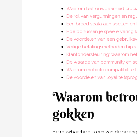
Waarom betrouwbaarheid cruciaa
De rol van vergunningen en regu
Een breed scala aan spellen en
Hoe bonussen je speelervaring 
De voordelen van een gebruiksvr
Veilige betalingsmethoden bij c
Klantondersteuning: waarom het 
De waarde van community en socia
Waarom mobiele compatibiliteit 
De voordelen van loyaliteitspro
Waarom betrouw
gokken
Betrouwbaarheid is een van de belangri