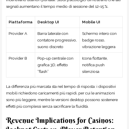
segnali aumentano il tempo medio di sessione del 12‑15 %.
Piattaforma
Desktop UI
Mobile UI
Provider A
Barra laterale con
Schermo intero con
contatore progressivo,
badge rosso,
suono discreto
vibrazione leggera
Provider B
Pop‑up centrale con
Icona flottante,
grafica 3D, effetto
notifica push
“flash”
silenziosa
La differenza più marcata sta nel tempo di risposta: i dispositivi
mobili richiedono caricamenti più rapidi, per cui le animazioni
sono più leggere, mentre le versioni desktop possono sostenere
effetti più complessi senza sacrificare la fluidità.
Revenue Implications for Casinos: