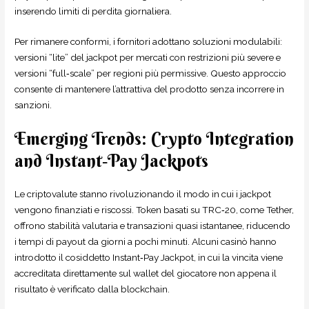
inserendo limiti di perdita giornaliera.
Per rimanere conformi, i fornitori adottano soluzioni modulabili:
versioni “lite” del jackpot per mercati con restrizioni più severe e
versioni “full‑scale” per regioni più permissive. Questo approccio
consente di mantenere l’attrattiva del prodotto senza incorrere in
sanzioni.
Emerging Trends: Crypto Integration
and Instant‑Pay Jackpots
Le criptovalute stanno rivoluzionando il modo in cui i jackpot
vengono finanziati e riscossi. Token basati su TRC‑20, come Tether,
offrono stabilità valutaria e transazioni quasi istantanee, riducendo
i tempi di payout da giorni a pochi minuti. Alcuni casinò hanno
introdotto il cosiddetto Instant‑Pay Jackpot, in cui la vincita viene
accreditata direttamente sul wallet del giocatore non appena il
risultato è verificato dalla blockchain.