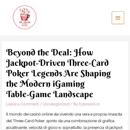
Beyond the Deal: How
Jackpot‑Driven Three‑Card
Poker Legends Are Shaping
the Modern iGaming
Table‑Game Landscape
Leave a Comment
/
Uncategorized
/ By
bytework.in
Il mondo dei casinò online sta vivendo una vera e propria rinascita
del Three‑Card Poker, spinto da una combinazione di grafica
accattivante, velocità di gioco e, soprattutto, la presenza di jackpot