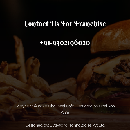
Contact Us For Franchise
+91-9302196020
Copyright © 2026 Chai-Vaai Cafe | Powered by Chai-Vaai
Cafe
Designed by: Bytework Technologies Pvt Ltd