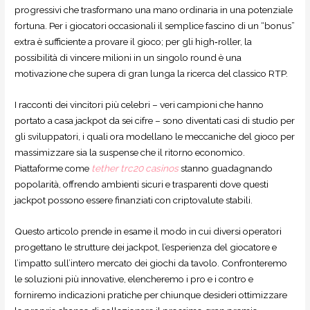
progressivi che trasformano una mano ordinaria in una potenziale
fortuna. Per i giocatori occasionali il semplice fascino di un “bonus”
extra è sufficiente a provare il gioco; per gli high‑roller, la
possibilità di vincere milioni in un singolo round è una
motivazione che supera di gran lunga la ricerca del classico RTP.
I racconti dei vincitori più celebri – veri campioni che hanno
portato a casa jackpot da sei cifre – sono diventati casi di studio per
gli sviluppatori, i quali ora modellano le meccaniche del gioco per
massimizzare sia la suspense che il ritorno economico.
Piattaforme come
tether trc20 casinos
stanno guadagnando
popolarità, offrendo ambienti sicuri e trasparenti dove questi
jackpot possono essere finanziati con criptovalute stabili.
Questo articolo prende in esame il modo in cui diversi operatori
progettano le strutture dei jackpot, l’esperienza del giocatore e
l’impatto sull’intero mercato dei giochi da tavolo. Confronteremo
le soluzioni più innovative, elencheremo i pro e i contro e
forniremo indicazioni pratiche per chiunque desideri ottimizzare