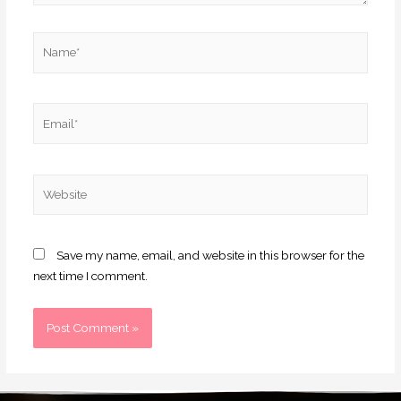
Save my name, email, and website in this browser for the
next time I comment.