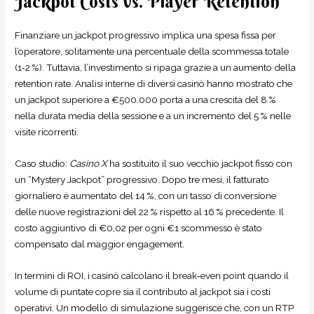
Jackpot Costs vs. Player Retention
Finanziare un jackpot progressivo implica una spesa fissa per
l’operatore, solitamente una percentuale della scommessa totale
(1‑2 %). Tuttavia, l’investimento si ripaga grazie a un aumento della
retention rate. Analisi interne di diversi casinò hanno mostrato che
un jackpot superiore a €500.000 porta a una crescita del 8 %
nella durata media della sessione e a un incremento del 5 % nelle
visite ricorrenti.
Caso studio:
Casino X
ha sostituito il suo vecchio jackpot fisso con
un “Mystery Jackpot” progressivo. Dopo tre mesi, il fatturato
giornaliero è aumentato del 14 %, con un tasso di conversione
delle nuove registrazioni del 22 % rispetto al 16 % precedente. Il
costo aggiuntivo di €0,02 per ogni €1 scommesso è stato
compensato dal maggior engagement.
In termini di ROI, i casinò calcolano il break‑even point quando il
volume di puntate copre sia il contributo al jackpot sia i costi
operativi. Un modello di simulazione suggerisce che, con un RTP