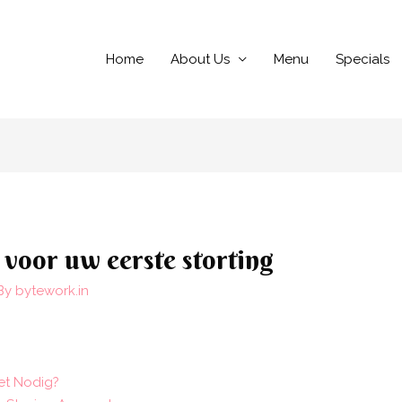
Home
About Us
Menu
Specials
 voor uw eerste storting
By
bytework.in
het Nodig?