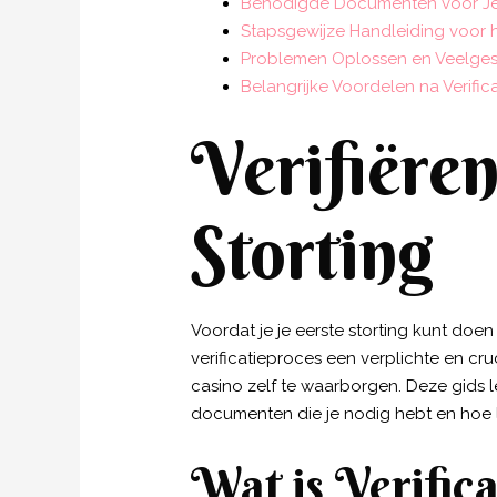
Benodigde Documenten voor Je
Stapsgewijze Handleiding voor h
Problemen Oplossen en Veelges
Belangrijke Voordelen na Verifica
Verifiëren
Storting
Voordat je je eerste storting kunt doe
verificatieproces een verplichte en cr
casino zelf te waarborgen. Deze gids le
documenten die je nodig hebt en hoe 
Wat is Verific