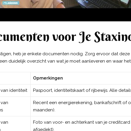
umenten voor Je Staxin
tigen, heb je enkele documenten nodig. Zorg ervoor dat deze dui
een duidelijk overzicht van wat je moet aanleveren en waar het
Opmerkingen
 van identiteit
Paspoort, identiteitskaart of rijbewijs. Alle detai
e van
Recent een energierekening, bankafschrift of off
es
maanden).
e van
Foto van voor- en achterkant van je creditcard (a
m
afgedekt).