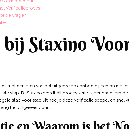
 Staxino Account
et Verificatieproces
telde Vragen
tie
 bij Staxino Voo
n en kunt genieten van het uitgebreide aanbod bij een online ca
uciale stap. Bij Staxino wordt dit proces serieus genomen om de 
gt je stap voor stap uit hoe je deze verificatie soepel en snel k
lang het ongeveer duurt.
atie en Waarom is het N