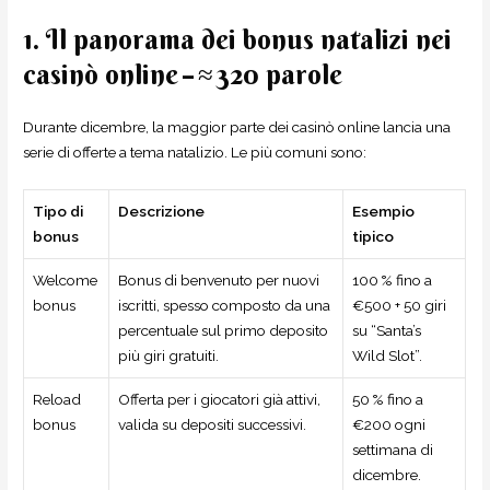
1. Il panorama dei bonus natalizi nei
casinò online – ≈ 320 parole
Durante dicembre, la maggior parte dei casinò online lancia una
serie di offerte a tema natalizio. Le più comuni sono:
Tipo di
Descrizione
Esempio
bonus
tipico
Welcome
Bonus di benvenuto per nuovi
100 % fino a
bonus
iscritti, spesso composto da una
€500 + 50 giri
percentuale sul primo deposito
su “Santa’s
più giri gratuiti.
Wild Slot”.
Reload
Offerta per i giocatori già attivi,
50 % fino a
bonus
valida su depositi successivi.
€200 ogni
settimana di
dicembre.