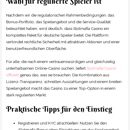
Wahl für regulierte Spieler ist
Nachdem wir die regulatorischen Rahmenbedingungen, das
Bonus‑Portfolio, das Spielangebot und die Service‑Qualität
beleuchtet haben, wird deutlich, dass Slotmafia Casino ein
komplettes Paket für deutsche Spieler bietet. Die Plattform
verbindet rechtliche Sicherheit mit attraktiven Aktionen und einer
benutzerfreundlichen Oberfläche.
Für alle, die nach einem vertrauenswürdigen und gleichzeitig
unterhaltsamen Online‑Casino suchen, liefert
Slotmafia Casino
offiziell
genau das, was sie brauchen. Die Kombination aus
Lizenz‑Transparenz, schnellen Auszahlungen und einem breiten
Spielangebot macht das Casino zu einer Top‑Option in einem
stark regulierten Markt.
Praktische Tipps für den Einstieg
Registrieren und KYC abschließen: Nutzen Sie den
Slotmafia Bonus ohne Einzahlung
, um das Spielangebot