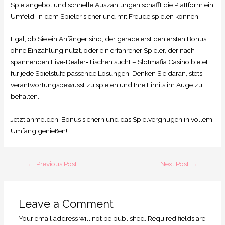
Spielangebot und schnelle Auszahlungen schafft die Plattform ein
Umfeld, in dem Spieler sicher und mit Freude spielen können.
Egal, ob Sie ein Anfänger sind, der gerade erst den ersten Bonus
ohne Einzahlung nutzt, oder ein erfahrener Spieler, der nach
spannenden Live‑Dealer‑Tischen sucht – Slotmafia Casino bietet
für jede Spielstufe passende Lösungen. Denken Sie daran, stets
verantwortungsbewusst zu spielen und Ihre Limits im Auge zu
behalten.
Jetzt anmelden, Bonus sichern und das Spielvergnügen in vollem
Umfang genießen!
←
Previous Post
Next Post
→
Leave a Comment
Your email address will not be published.
Required fields are