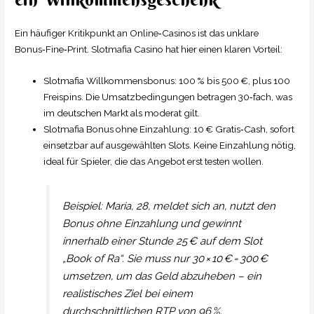
Ein häufiger Kritikpunkt an Online‑Casinos ist das unklare
Bonus‑Fine‑Print. Slotmafia Casino hat hier einen klaren Vorteil:
Slotmafia Willkommensbonus: 100 % bis 500 €, plus 100
Freispins. Die Umsatzbedingungen betragen 30‑fach, was
im deutschen Markt als moderat gilt.
Slotmafia Bonus ohne Einzahlung: 10 € Gratis‑Cash, sofort
einsetzbar auf ausgewählten Slots. Keine Einzahlung nötig,
ideal für Spieler, die das Angebot erst testen wollen.
Beispiel: Maria, 28, meldet sich an, nutzt den
Bonus ohne Einzahlung und gewinnt
innerhalb einer Stunde 25 € auf dem Slot
„Book of Ra“. Sie muss nur 30 × 10 € = 300 €
umsetzen, um das Geld abzuheben – ein
realistisches Ziel bei einem
durchschnittlichen RTP von 96 %.