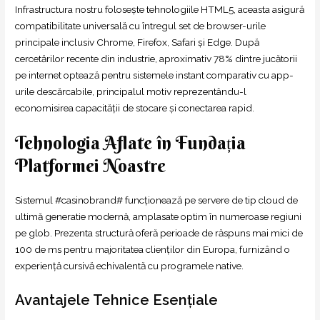
Infrastructura nostru folosește tehnologiile HTML5, aceasta asigură
compatibilitate universală cu întregul set de browser-urile
principale inclusiv Chrome, Firefox, Safari și Edge. După
cercetărilor recente din industrie, aproximativ 78% dintre jucătorii
pe internet optează pentru sistemele instant comparativ cu app-
urile descărcabile, principalul motiv reprezentându-l
economisirea capacității de stocare și conectarea rapid.
Tehnologia Aflate în Fundația
Platformei Noastre
Sistemul #casinobrand# funcționează pe servere de tip cloud de
ultimă generatie modernă, amplasate optim în numeroase regiuni
pe glob. Prezenta structură oferă perioade de răspuns mai mici de
100 de ms pentru majoritatea clienților din Europa, furnizând o
experiență cursivă echivalentă cu programele native.
Avantajele Tehnice Esențiale