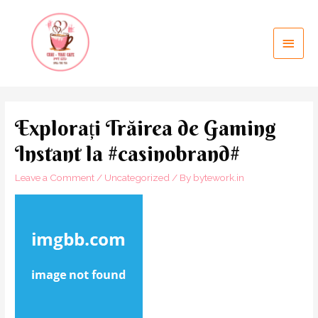
Explorați Trăirea de Gaming
Instant la #casinobrand#
Leave a Comment
/
Uncategorized
/ By
bytework.in