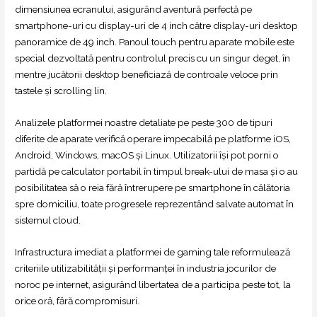
dimensiunea ecranului, asigurând aventură perfectă pe
smartphone-uri cu display-uri de 4 inch către display-uri desktop
panoramice de 49 inch. Panoul touch pentru aparate mobile este
special dezvoltată pentru controlul precis cu un singur deget, în
mentre jucătorii desktop beneficiază de controale veloce prin
tastele și scrolling lin.
Analizele platformei noastre detaliate pe peste 300 de tipuri
diferite de aparate verifică operare impecabilă pe platforme iOS,
Android, Windows, macOS și Linux. Utilizatorii își pot porni o
partidă pe calculator portabil în timpul break-ului de masa și o au
posibilitatea să o reia fără întrerupere pe smartphone în călătoria
spre domiciliu, toate progresele reprezentând salvate automat în
sistemul cloud.
Infrastructura imediat a platformei de gaming tale reformulează
criteriile utilizabilității și performanței în industria jocurilor de
noroc pe internet, asigurând libertatea de a participa peste tot, la
orice oră, fără compromisuri.