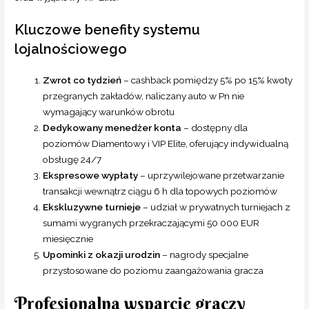
Kluczowe benefity systemu
lojalnościowego
Zwrot co tydzień
– cashback pomiędzy 5% po 15% kwoty
przegranych zakładów, naliczany auto w Pn nie
wymagający warunków obrotu
Dedykowany menedżer konta
– dostępny dla
poziomów Diamentowy i VIP Elite, oferujący indywidualną
obsługę 24/7
Ekspresowe wypłaty
– uprzywilejowane przetwarzanie
transakcji wewnątrz ciągu 6 h dla topowych poziomów
Ekskluzywne turnieje
– udział w prywatnych turniejach z
sumami wygranych przekraczającymi 50 000 EUR
miesięcznie
Upominki z okazji urodzin
– nagrody specjalne
przystosowane do poziomu zaangażowania gracza
Profesjonalna wsparcie graczy