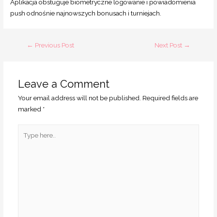
Aplikacja obsługuje biometryczne logowanie i powiadomienia
push odnośnie najnowszych bonusach i turniejach.
←
Previous Post
Next Post
→
Leave a Comment
Your email address will not be published.
Required fields are
marked
*