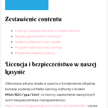
Zestawienie contentu
Licencja i bezpieczeństwo w naszej witrynie
Bogata gama tytułów losowych
Systemy płatności oraz wypłat
Program lojalności oraz bonusy
Ekspercka wsparcie graczy
Licencja i bezpieczeństwo w naszej
kasynie
Oferowana witryna działa w oparciu o fundamencie oficjalnej
koncesji wydanej od Malta Gaming Authority o kodem
MGA/B2C/394/2017
, co tworzy zapewnienie najwyższych
norm bezpieczeństwa i transparentności.
https://www.vanguardngr.com/casino/pl/spinlander/
używa