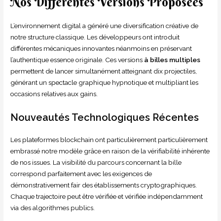
Nos Différentes Versions Proposées
L’environnement digital a généré une diversification créative de
notre structure classique. Les développeurs ont introduit
différentes mécaniques innovantes néanmoins en préservant
l’authentique essence originale. Ces versions
à billes multiples
permettent de lancer simultanément atteignant dix projectiles,
générant un spectacle graphique hypnotique et multipliant les
occasions relatives aux gains.
Nouveautés Technologiques Récentes
Les plateformes blockchain ont particulièrement particulièrement
embrassé notre modèle grâce en raison de la vérifiabilité inhérente
de nos issues. La visibilité du parcours concernant la bille
correspond parfaitement avec les exigences de
démonstrativement fair des établissements cryptographiques.
Chaque trajectoire peut être vérifiée et vérifiée indépendamment
via des algorithmes publics.