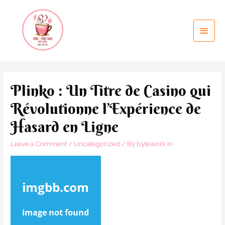
Plinko : Un Titre de Casino qui
Révolutionne l’Expérience de
Hasard en Ligne
Leave a Comment
/
Uncategorized
/ By
bytework.in