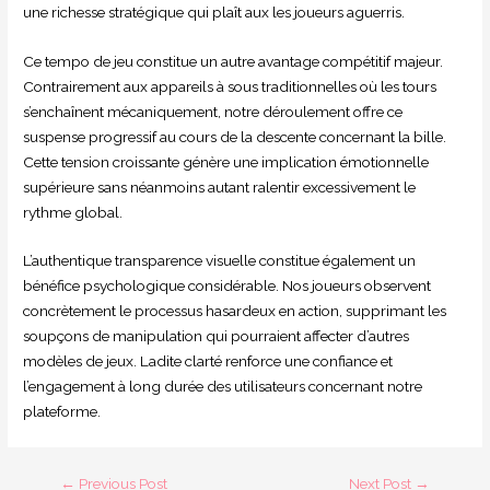
une richesse stratégique qui plaît aux les joueurs aguerris.
Ce tempo de jeu constitue un autre avantage compétitif majeur.
Contrairement aux appareils à sous traditionnelles où les tours
s’enchaînent mécaniquement, notre déroulement offre ce
suspense progressif au cours de la descente concernant la bille.
Cette tension croissante génère une implication émotionnelle
supérieure sans néanmoins autant ralentir excessivement le
rythme global.
L’authentique transparence visuelle constitue également un
bénéfice psychologique considérable. Nos joueurs observent
concrètement le processus hasardeux en action, supprimant les
soupçons de manipulation qui pourraient affecter d’autres
modèles de jeux. Ladite clarté renforce une confiance et
l’engagement à long durée des utilisateurs concernant notre
plateforme.
←
Previous Post
Next Post
→