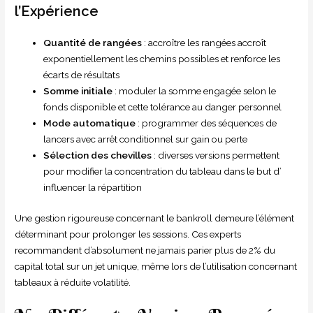
l’Expérience
Quantité de rangées
: accroître les rangées accroît
exponentiellement les chemins possibles et renforce les
écarts de résultats
Somme initiale
: moduler la somme engagée selon le
fonds disponible et cette tolérance au danger personnel
Mode automatique
: programmer des séquences de
lancers avec arrêt conditionnel sur gain ou perte
Sélection des chevilles
: diverses versions permettent
pour modifier la concentration du tableau dans le but d’
influencer la répartition
Une gestion rigoureuse concernant le bankroll demeure l’élément
déterminant pour prolonger les sessions. Ces experts
recommandent d’absolument ne jamais parier plus de 2% du
capital total sur un jet unique, même lors de l’utilisation concernant
tableaux à réduite volatilité.