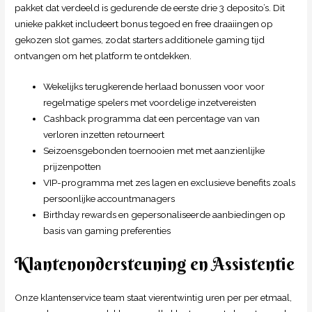
pakket dat verdeeld is gedurende de eerste drie 3 deposito’s. Dit
unieke pakket includeert bonus tegoed en free draaiingen op
gekozen slot games, zodat starters additionele gaming tijd
ontvangen om het platform te ontdekken.
Wekelijks terugkerende herlaad bonussen voor voor
regelmatige spelers met voordelige inzetvereisten
Cashback programma dat een percentage van van
verloren inzetten retourneert
Seizoensgebonden toernooien met met aanzienlijke
prijzenpotten
VIP-programma met zes lagen en exclusieve benefits zoals
persoonlijke accountmanagers
Birthday rewards en gepersonaliseerde aanbiedingen op
basis van gaming preferenties
Klantenondersteuning en Assistentie
Onze klantenservice team staat vierentwintig uren per per etmaal,