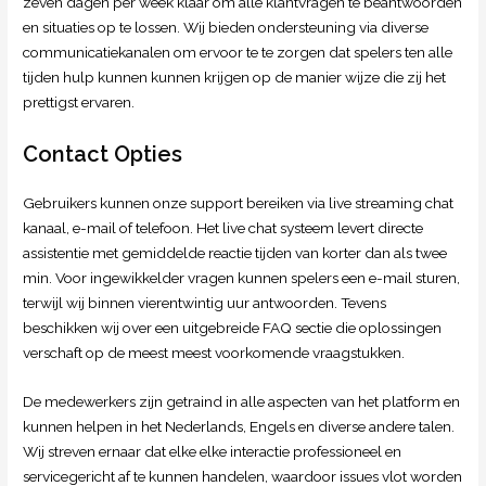
zeven dagen per week klaar om alle klantvragen te beantwoorden
en situaties op te lossen. Wij bieden ondersteuning via diverse
communicatiekanalen om ervoor te te zorgen dat spelers ten alle
tijden hulp kunnen kunnen krijgen op de manier wijze die zij het
prettigst ervaren.
Contact Opties
Gebruikers kunnen onze support bereiken via live streaming chat
kanaal, e-mail of telefoon. Het live chat systeem levert directe
assistentie met gemiddelde reactie tijden van korter dan als twee
min. Voor ingewikkelder vragen kunnen spelers een e-mail sturen,
terwijl wij binnen vierentwintig uur antwoorden. Tevens
beschikken wij over een uitgebreide FAQ sectie die oplossingen
verschaft op de meest meest voorkomende vraagstukken.
De medewerkers zijn getraind in alle aspecten van het platform en
kunnen helpen in het Nederlands, Engels en diverse andere talen.
Wij streven ernaar dat elke elke interactie professioneel en
servicegericht af te kunnen handelen, waardoor issues vlot worden