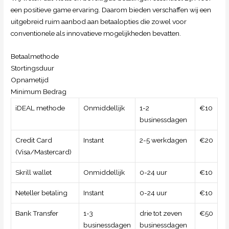
een positieve game ervaring. Daarom bieden verschaffen wij een
uitgebreid ruim aanbod aan betaalopties die zowel voor
conventionele als innovatieve mogelijkheden bevatten.
Betaalmethode
Stortingsduur
Opnametijd
Minimum Bedrag
iDEAL methode
Onmiddellijk
1-2
€10
businessdagen
Credit Card
Instant
2-5 werkdagen
€20
(Visa/Mastercard)
Skrill wallet
Onmiddellijk
0-24 uur
€10
Neteller betaling
Instant
0-24 uur
€10
Bank Transfer
1-3
drie tot zeven
€50
businessdagen
businessdagen