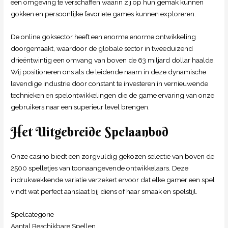
een omgeving te verschaffen waarin zij op hun gemak kunnen
gokken en persoonlijke favoriete games kunnen exploreren.
De online goksector heeft een enorme enorme ontwikkeling
doorgemaakt, waardoor de globale sector in tweeduizend
drieëntwintig een omvang van boven de 63 miljard dollar haalde.
Wij positioneren ons als de leidende naam in deze dynamische
levendige industrie door constant te investeren in vernieuwende
technieken en spelontwikkelingen die de game ervaring van onze
gebruikers naar een superieur level brengen.
Het Uitgebreide Spelaanbod
Onze casino biedt een zorgvuldig gekozen selectie van boven de
2500 spelletjes van toonaangevende ontwikkelaars. Deze
indrukwekkende variatie verzekert ervoor dat elke gamer een spel
vindt wat perfect aanslaat bij diens of haar smaak en spelstijl.
Spelcategorie
Aantal Beschikbare Spellen