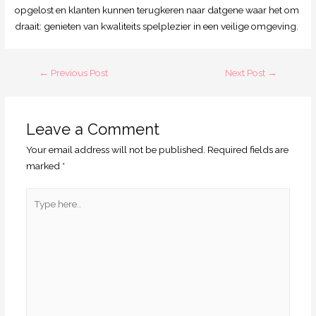
opgelost en klanten kunnen terugkeren naar datgene waar het om
draait: genieten van kwaliteits spelplezier in een veilige omgeving.
←
Previous Post
Next Post
→
Leave a Comment
Your email address will not be published.
Required fields are
marked
*