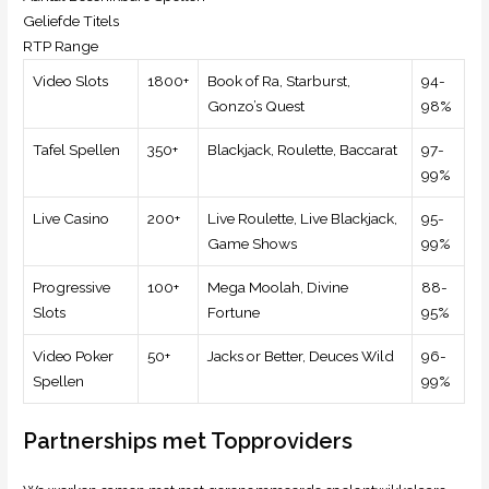
Geliefde Titels
RTP Range
Video Slots
1800+
Book of Ra, Starburst,
94-
Gonzo’s Quest
98%
Tafel Spellen
350+
Blackjack, Roulette, Baccarat
97-
99%
Live Casino
200+
Live Roulette, Live Blackjack,
95-
Game Shows
99%
Progressive
100+
Mega Moolah, Divine
88-
Slots
Fortune
95%
Video Poker
50+
Jacks or Better, Deuces Wild
96-
Spellen
99%
Partnerships met Topproviders