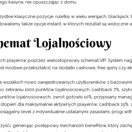
tego kasyna, nie opuszczając z domu.
stkie klasyczne pozycje: ruletkę w wielu wersjach, blackjack, 
owaliśmy także opcje instant, w których rezultat są widoczne w
emat Lojalnościowy
h playerów poprzez wielostopniowy schemat VIP. System nag
est możliwe przekształcić na dodatki cashowe, free spiny czy e
a wszelkich nowo zarejestrowanych użytkowników z bazowymi 
 zebraniu 1000 punktów lojalnościowych, cashback 7%, szyb
unktów lojalnościowych, zwrot gotówki 10%, przypisany mana
stopień dla maksymalnie aktywnych playerów, cashback 15%, 
osiągalny level z indywidualnie ustalanymi zasadami, progi wi
rzyści, generując postępowy mechanizm benefitów, który zac