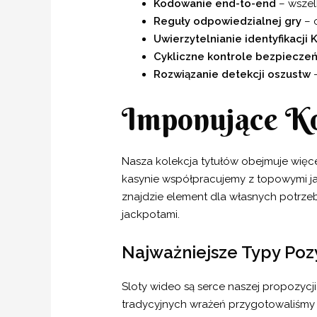
Kodowanie end-to-end
– wszel
Reguły odpowiedzialnej gry
– 
Uwierzytelnianie identyfikacji 
Cykliczne kontrole bezpiecze
Rozwiązanie detekcji oszustw
–
Imponujące Ko
Nasza kolekcja tytułów obejmuje więc
kasynie współpracujemy z topowymi ja
znajdzie element dla własnych potrz
jackpotami.
Najważniejsze Typy Pozy
Sloty wideo są serce naszej propozycj
tradycyjnych wrażeń przygotowaliśmy 