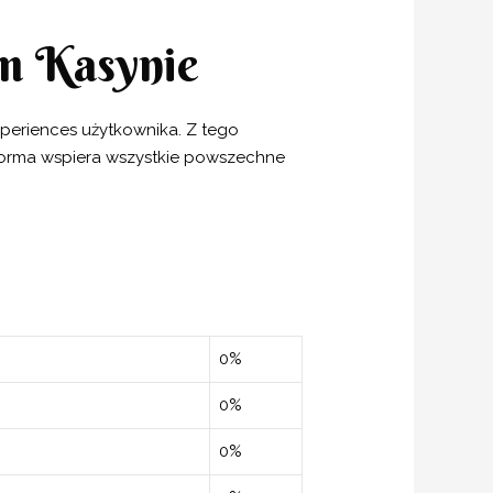
m Kasynie
periences użytkownika. Z tego
forma wspiera wszystkie powszechne
0%
0%
h
0%