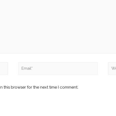
n this browser for the next time I comment.