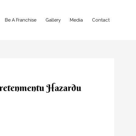
Be A Franchise
Gallery
Media
Contact
tretenmentu Hazardu