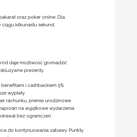
bakarat oraz poker online. Dla
 ciągu kilkunastu sekund.
ród daje możliwość gromadzić
kskluzywne prezenty.
benefitami i cashbackiem 5%
sze wypłaty
ger rachunku, premie urodzinowe
zaprosin na wyjątkowe wydarzenia
thdrawal bez ograniczeń
hęca do kontynuowania zabawy. Punkty