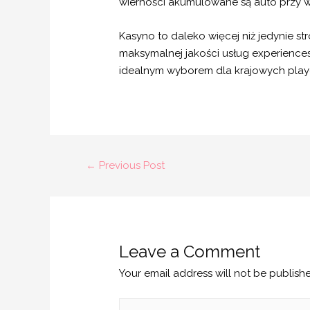
wierności akumulowane są auto przy w
Kasyno to daleko więcej niż jedynie
maksymalnej jakości usług experiences
idealnym wyborem dla krajowych play
←
Previous Post
Leave a Comment
Your email address will not be publish