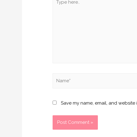
Save my name, email, and website i