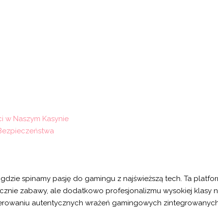
i w Naszym Kasynie
Bezpieczeństwa
 gdzie spinamy pasję do gamingu z najświeższą tech. Ta platfo
łącznie zabawy, ale dodatkowo profesjonalizmu wysokiej klas
ferowaniu autentycznych wrażeń gamingowych zintegrowanyc