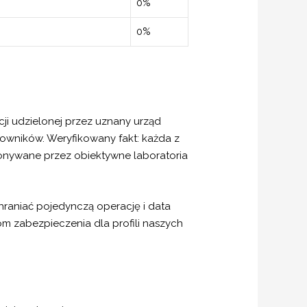
0%
0%
cji udzielonej przez uznany urząd
owników. Weryfikowany fakt: każda z
onywane przez obiektywne laboratoria
raniać pojedynczą operację i data
m zabezpieczenia dla profili naszych