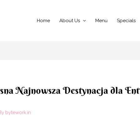
Home
About Us
Menu
Specials
sna Najnowsza Destynacja dla En
By
bytework.in