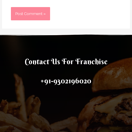
Contact Us For Franchise
+91-9302196020