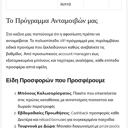
λεπτά
Το Πρόγραμμα Ανταμοιβών μας
Στο καζίνο μας πιστεύουμε ότι η αφοσίωση πρέπει να
ανταμείβεται. Το πολυεπίπεδο VIP πρόγραμμά μας περιλαμβάνει
ειδικά προνόμια που ξεκλειδώνουν καθώς ανεβαίνετε τις
βαθμίδες. Από προσωπικούς account managers έως
εξατομικευμένα μπόνους και ταχύτερες αναλήψεις, κάθε επίπεδο
προσφέρει απτά οφέλη.
Είδη Προσφορών που Προσφέρουμε
Μπόνους Καλωσορίσματος:
Πακέτο που επεκτείνεται
στις πρώτες καταθέσεις με αντιστοίχιση ποσοστού και
δωρεάν περιστροφές
Εβδομαδιαίες Προωθήσεις:
Cashback προσφορές κάθε
Δευτέρα και reload bonuses για συγκεκριμένα παιχνίδια
Τουρνουά με Δώρα:
Μηνιαίοι διαγωνισμοί με prize pools