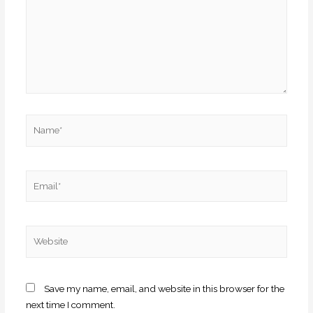
Save my name, email, and website in this browser for the
next time I comment.