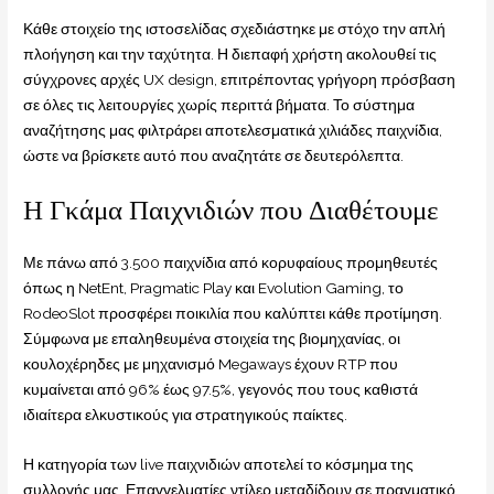
Κάθε στοιχείο της ιστοσελίδας σχεδιάστηκε με στόχο την απλή
πλοήγηση και την ταχύτητα. Η διεπαφή χρήστη ακολουθεί τις
σύγχρονες αρχές UX design, επιτρέποντας γρήγορη πρόσβαση
σε όλες τις λειτουργίες χωρίς περιττά βήματα. Το σύστημα
αναζήτησης μας φιλτράρει αποτελεσματικά χιλιάδες παιχνίδια,
ώστε να βρίσκετε αυτό που αναζητάτε σε δευτερόλεπτα.
Η Γκάμα Παιχνιδιών που Διαθέτουμε
Με πάνω από 3.500 παιχνίδια από κορυφαίους προμηθευτές
όπως η NetEnt, Pragmatic Play και Evolution Gaming, το
RodeoSlot προσφέρει ποικιλία που καλύπτει κάθε προτίμηση.
Σύμφωνα με επαληθευμένα στοιχεία της βιομηχανίας, οι
κουλοχέρηδες με μηχανισμό Megaways έχουν RTP που
κυμαίνεται από 96% έως 97.5%, γεγονός που τους καθιστά
ιδιαίτερα ελκυστικούς για στρατηγικούς παίκτες.
Η κατηγορία των live παιχνιδιών αποτελεί το κόσμημα της
συλλογής μας. Επαγγελματίες ντίλερ μεταδίδουν σε πραγματικό