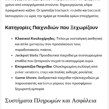
χρόνο από επαγγελματικά στούντιο, δημιουργώντας κλίμα
πραγματικού καζίνο. Οι τραπέζια blackjack, roulette και baccarat
λειτουργούν 24 ώρες την ημέρα με ποικιλία ορίων στοιχήματος.
Κατηγορίες Παιχνιδιών που Ξεχωρίζουν
Κλασικοί Κουλοχέρηδες:
Τίτλοι με νοσταλγική αισθητική
και απλό gameplay που προσελκύουν τους
παραδοσιακούς παίκτες
Jackpot Slots:
Προοδευτικά παιχνίδια με συσσωρευμένα
έπαθλα που ξεπερνούν συχνά το εκατομμύριο ευρώ
Επιτραπέζια Παιχνίδια:
Ολοκληρωμένη συλλογή από
poker variations, craps και πολλές εκδοχές ρουλέτας
Game Shows:
Διαδραστικά παιχνίδια τηλεπαιχνιδιών με
παρουσιαστές και bonus γύρους που προσφέρουν
ξεχωριστή εμπειρία
Συστήματα Πληρωμών και Ασφάλεια