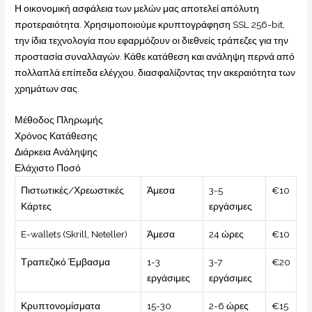
Η οικονομική ασφάλεια των μελών μας αποτελεί απόλυτη
προτεραιότητα. Χρησιμοποιούμε κρυπτογράφηση SSL 256-bit,
την ίδια τεχνολογία που εφαρμόζουν οι διεθνείς τράπεζες για την
προστασία συναλλαγών. Κάθε κατάθεση και ανάληψη περνά από
πολλαπλά επίπεδα ελέγχου, διασφαλίζοντας την ακεραιότητα των
χρημάτων σας.
Μέθοδος Πληρωμής
Χρόνος Κατάθεσης
Διάρκεια Ανάληψης
Ελάχιστο Ποσό
Πιστωτικές/Χρεωστικές
Άμεσα
3-5
€10
Κάρτες
εργάσιμες
E-wallets (Skrill, Neteller)
Άμεσα
24 ώρες
€10
Τραπεζικό Έμβασμα
1-3
3-7
€20
εργάσιμες
εργάσιμες
Κρυπτονομίσματα
15-30
2-6 ώρες
€15