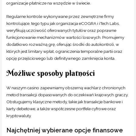
organizacje płatnicze na wszędzie w świecie.
Regularne kontrole wykonywane przez zewnętrzne firmy
kontrolujące, tego typu jak organizacja eCOGRA i iTech Labs,
weryfikują uczciwość oferowanych tytułów oraz poprawne
funkcjonowanie mechanizmów wartości losowych. Promujemy
dodatkowo rozważną grę, oferując środki do autokontroli, w
których jest limitary wpłat, ograniczenia temporalne partii oraz
opcję przejściowego lub definitywnego zamknięcia konta.
Możliwe sposoby płatności
W naszym casino zapewniamy obszerną wachlarz chronionych
metod transakcji dopasowanych do oczekiwań krajowych graczy.
Obsługujemy klasyczne metody, takie jak transakcje bankowe i
karty debetowe, a także współczesne portfele cyfrowe oraz
kryptowaluty.
Najchętniej wybierane opcje finansowe