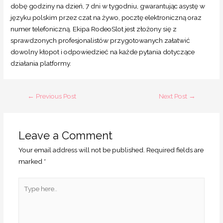
dobę godziny na dzień, 7 dni w tygodniu, gwarantując asystę w
języku polskim przez czat na żywo, pocztę elektroniczną oraz
numer telefoniczną. Ekipa RodeoSlot jest złożony się z
sprawdzonych profesjonalistów przygotowanych załatwić
dowolny kłopot i odpowiedzieć na każde pytania dotyczące
działania platformy.
←
Previous Post
Next Post
→
Leave a Comment
Your email address will not be published.
Required fields are
marked
*